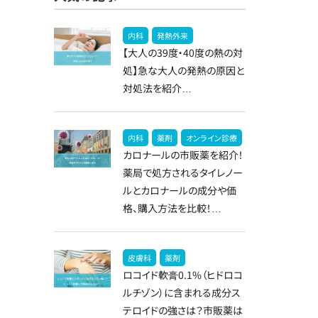
内科
発熱外来
【大人の39度・40度の熱の対
処】急な大人の発熱の原因と
対処法を紹介…
内科
薬剤
オンライン診療
カロナールの市販薬を紹介！
薬局で処方されるタイレノー
ルとカロナールの成分や価
格、購入方法を比較！…
皮膚科
薬剤
ロコイド軟膏0.1%（ヒドロコ
ルチゾン）に含まれる成分ス
テロイドの強さは？市販薬は