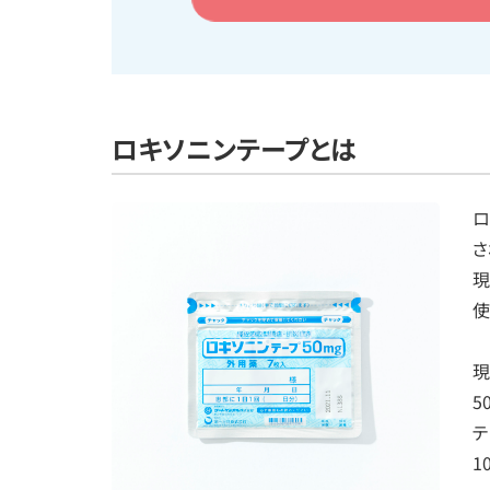
ロキソニンテープとは
ロ
さ
現
使
現
5
テ
1