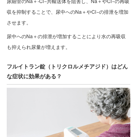
尿細管のNa＋-Cl−共輸送体を阻害し、Na＋やCl−の再吸
収を抑制することで、尿中へのNa＋やCl−の排泄を増加
させます。
尿中へのNa＋の排泄が増加することにより水の再吸収
も抑えられ尿量が増えます。
フルイトラン錠（トリクロルメチアジド）はどん
な症状に効果がある？