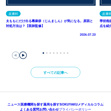
皮膚科
皮膚
太ももにだけ出る蕁麻疹（じんましん）が気になる。原因と
帯状疱
対処方法は？【医師監修】
点を紹
2026.07.23
すべての記事へ
ニュース
医療機関を探す
薬局を探す
SOKUYAKUメディカルコラム
よくある質問
お問い合わせ
プライバシーポリシー