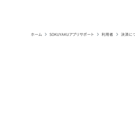
ホーム
SOKUYAKUアプリサポート
利用者
決済に
初診ですが、オンライン診療を行うことは可能でし
どんな症状・病気でもオンライン診療できますか？
処方箋は配送での受け取りは可能でしょうか？