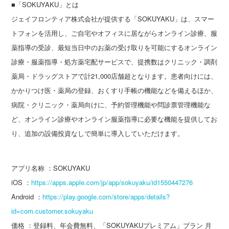
■「SOKUYAKU」とは
ジェイフロンティア株式会社が提供する「SOKUYAKU」は、スマー
トフォンを活用し、ご自宅やオフィスに居ながらオンライン診療、服
薬指導の受診、最短当日中のお薬の受け取りを可能にするオンライン
診療・服薬指導・処方薬宅配サービスで、提携数はクリニック・調剤
薬局・ドラッグストアで計21,000店舗超となります。患者向けには、
かかりつけ医・薬局の登録、おくすり手帳の機能などを備えるほか、
病院・クリニック・薬局向けに、予約管理機能や問診票管理機能な
ど、オンライン診療やオンライン服薬指導に必要な機能を提供してお
り、追加の設備投資なしで簡単に導入していただけます。
アプリ名称 ：SOKUYAKU
iOS ：
https://apps.apple.com/jp/app/sokuyaku/id1550447276
Android ：
https://play.google.com/store/apps/details?
id=com.customer.sokuyaku
価格 ：登録料、年会費無料、「SOKUYAKUプレミアム」プラン 月