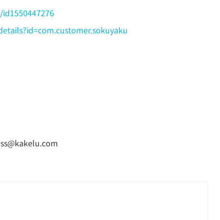
u/id1550447276
/details?id=com.customer.sokuyaku
s@kakelu.com