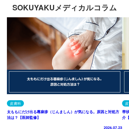
SOKUYAKUメディカルコラム
皮膚科
皮
太ももにだけ出る蕁麻疹（じんましん）が気になる。原因と対処方
帯
法は？【医師監修】
介
2026.07.23