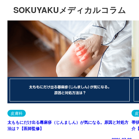
SOKUYAKUメディカルコラム
皮膚科
皮
太ももにだけ出る蕁麻疹（じんましん）が気になる。原因と対処方
帯
法は？【医師監修】
介