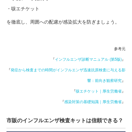
・咳エチケット
を徹底し、周囲への配慮が感染拡大を防ぎましょう。
参考元
『
インフルエンザ診断マニュアル (第5版)
』
『
発症から検査までの時間がインフルエンザ迅速抗原検査に与える影
響：前向き観察研究
』
『
咳エチケット｜厚生労働省
』
『
感染対策の基礎知識｜厚生労働省
』
市販のインフルエンザ検査キットは信頼できる？