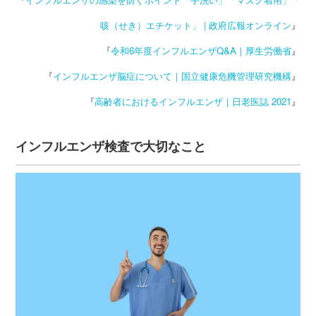
咳（せき）エチケット」 | 政府広報オンライン
』
『
令和6年度インフルエンザQ&A｜厚生労働省
』
『
インフルエンザ脳症について｜国立健康危機管理研究機構
』
『
高齢者におけるインフルエンザ｜日老医誌 2021
』
インフルエンザ検査で大切なこと