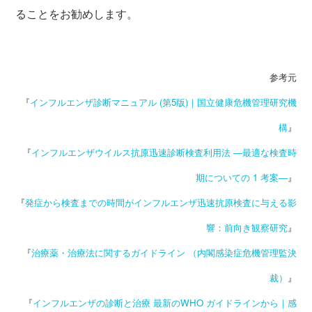
ることをお勧めします。
参考元
『
インフルエンザ診断マニュアル (第5版)｜国立健康危機管理研究機
構
』
『
インフルエンザウイルス抗原迅速診断検査利用法 ―最適な検査時
期についての 1 考案―
』
『
発症から検査までの時間がインフルエンザ迅速抗原検査に与える影
響：前向き観察研究
』
『
治療薬・治療法に関するガイドライン （内閣感染症危機管理監決
裁）
』
『
インフルエンザの診断と治療 最新のWHO ガイドラインから｜感