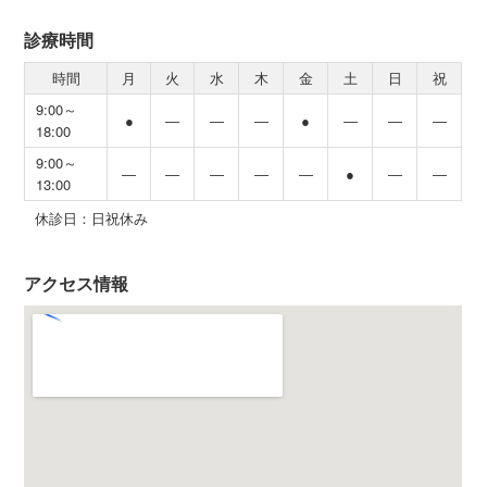
診療時間
時間
月
火
水
木
金
土
日
祝
9:00～
●
―
―
―
●
―
―
―
18:00
9:00～
―
―
―
―
―
●
―
―
13:00
休診日：日祝休み
アクセス情報