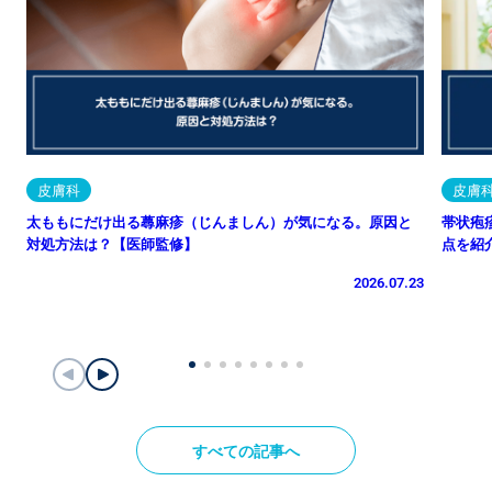
皮膚科
皮膚
太ももにだけ出る蕁麻疹（じんましん）が気になる。原因と
帯状疱
対処方法は？【医師監修】
点を紹
2026.07.23
すべての記事へ