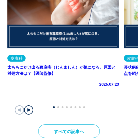
皮膚科
皮膚
太ももにだけ出る蕁麻疹（じんましん）が気になる。原因と
帯状疱
対処方法は？【医師監修】
点を紹
2026.07.23
すべての記事へ