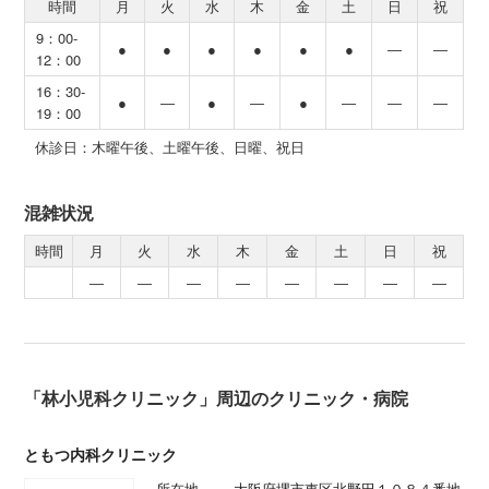
時間
月
火
水
木
金
土
日
祝
9：00-
●
●
●
●
●
●
―
―
12：00
16：30-
●
―
●
―
●
―
―
―
19：00
休診日：木曜午後、土曜午後、日曜、祝日
混雑状況
時間
月
火
水
木
金
土
日
祝
―
―
―
―
―
―
―
―
「林小児科クリニック」周辺のクリニック・病院
ともつ内科クリニック
所在地
大阪府堺市東区北野田１０８４番地