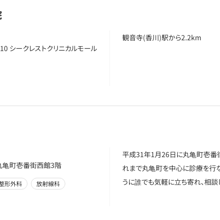
院
観音寺(香川)駅から2.2km
10 シークレストクリニカルモール
平成31年1月26日に丸亀町壱番
丸亀町壱番街西館3階
れまで丸亀町を中心に診療を行な
うに誰でも気軽に立ち寄れ、相談
整形外科
放射線科