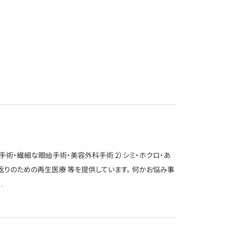
科手術・繊細な眼瞼手術・美容外科手術 2）シミ・ホクロ・あ
返りのための再生医療 等を提供しています。 何かお悩み事
…