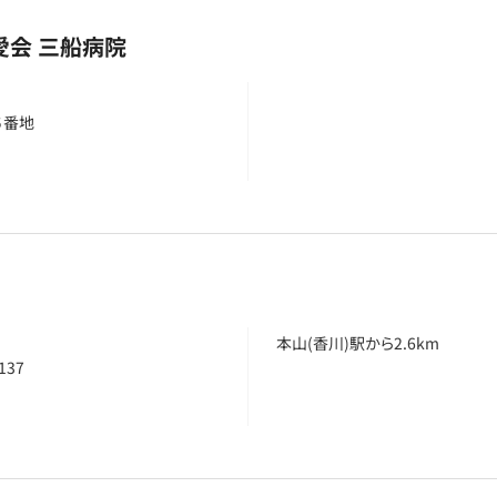
愛会 三船病院
６番地
本山(香川)駅から2.6km
37