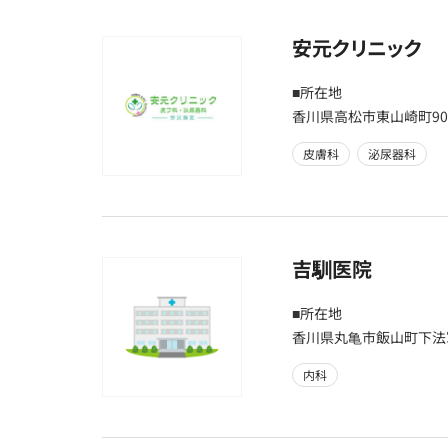
安元クリニック
■所在地
香川県高松市東山崎町90
皮膚科
泌尿器科
吉馴医院
■所在地
香川県丸亀市飯山町下法軍
内科