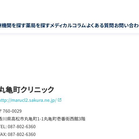
療機関を探す
薬局を探す
メディカルコラム
よくある質問
お問い合わ
丸亀町クリニック
http://marucl2.sakura.ne.jp/
〒 760-0029
香川県高松市丸亀町1-1丸亀町壱番街西館3階
TEL: 087-802-6360
FAX: 087-802-6360