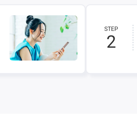
STEP
2