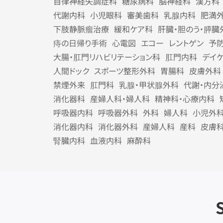
自律神経失調症科
糖尿病科
脳神経科
漢方科
代謝内科
小児眼科
審美歯科
乳腺内科
肥満
下肢静脈瘤治療
緩和ケア科
肝臓・胆のう・膵臓
痔の日帰り手術
心電図
エコー
レントゲン
予
大腸・肛門リハビリテーション科
肛門内科
デイ
人間ドック
スポーツ整形外科
胃腸科
皮膚外科
禁煙外来
肛門科
乳腺・甲状腺外科
代謝・内分
消化器科
産婦人科・婦人科
精神科・心療内科
呼吸器内科
呼吸器外科
外科
婦人科
小児外
消化器内科
消化器外科
産婦人科
産科
皮膚
腎臓内科
血液内科
麻酔科