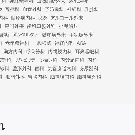
内科
神経精神科
画像診断外来
外来透析
療
耳鼻科
血管外科
予防歯科
神経科
乳腺科
内科
膠原病内科
鍼灸
アルコール外来
科
専門外来
歯科口腔外科
小児歯科
診断
メンタルケア
糖尿病外来
甲状腺外来
科
老年精神科
一般検診
神経内科
AGA
科
漢方内科
呼吸器科
内視鏡内科
耳鼻咽喉科
マチ科
リハビリテーション科
内分泌内科
内科
線科
整形外科
歯科
気管食道内科
泌尿器科
科
肛門外科
胃腸内科
脳神経内科
脳神経外科
れ