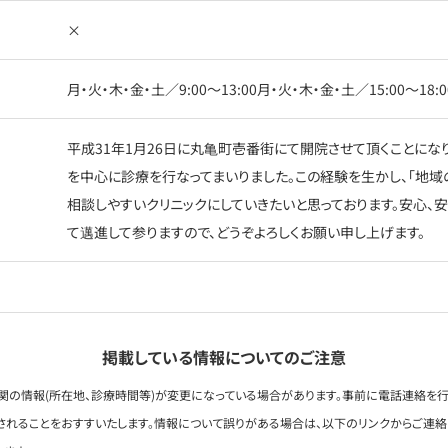
×
月・火・木・金・土／9:00〜13:00月・火・木・金・土／15:00〜18
平成31年1月26日に丸亀町壱番街にて開院させて頂くことにな
を中心に診療を行なってまいりました。この経験を生かし、「地域
相談しやすいクリニックにしていきたいと思っております。安心、
て邁進して参りますので、どうぞよろしくお願い申し上げます。
掲載している情報についてのご注意
関の情報(所在地、診療時間等)が変更になっている場合があります。事前に電話連絡を行
されることをおすすいたします。情報について誤りがある場合は、以下のリンクからご連