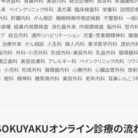
甲状腺科
胃腸外科
美容内科
総合診療科
救急科
疼痛緩和
外来
ペインクリニック外科
漢方薬
臨床検査科
栄養科
訪問診
外科
肝臓内科
がん検診
睡眠時無呼吸症候群
不整脈科
一般
防接種
経鼻内視鏡検査
消化器外来
内視鏡検査
脳外科
腎内
ケア
総合内科
通所リハビリテーション
児童・思春期精神科
健康
治療外来
がん相談
人生科
婦人内科
東洋医学内科
透析内
泌内科
外科・小児外科
形成外科・美容外科
乳腺外科
循環器
矯正歯科
美容皮膚科
アレルギー科
ペインクリニック内科
リウ
科
小児科
形成外科
循環器内科
心療内科
心臓血管外科
放射
科
眼科
精神科
糖尿病内科
美容外科
老年内科
耳鼻いんこう
SOKUYAKU
オンライン診療の流