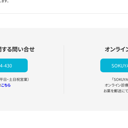
します。
関する問い合せ
オンライ
4-430
SOKU
0（平日・土日祝営業）
「SOKU
は
こちら
オンライン診
お薬を郵送に