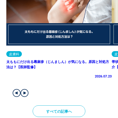
皮膚科
皮
太ももにだけ出る蕁麻疹（じんましん）が気になる。原因と対処方
帯
法は？【医師監修】
介
2026.07.23
すべての記事へ