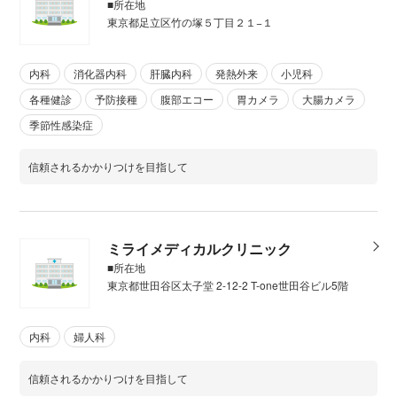
■所在地
東京都足立区竹の塚５丁目２１−１
内科
消化器内科
肝臓内科
発熱外来
小児科
各種健診
予防接種
腹部エコー
胃カメラ
大腸カメラ
季節性感染症
信頼されるかかりつけを目指して
ミライメディカルクリニック
■所在地
東京都世田谷区太子堂 2-12-2 T-one世田谷ビル5階
内科
婦人科
信頼されるかかりつけを目指して