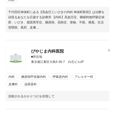
千代田区神保町にある【高血圧といびきの内科 神保町駅前】は治療を
頑張るあなたを応援する診療所 【内科】高血圧症、睡眠時無呼吸症候
群、いびき、脂質異常症、糖尿病、花粉症、便秘、不眠、痛風、生活
習慣病、風邪、皮膚…
びやじま内科医院
■所在地
東京都江東区大島5-36-7 白石ビル2F
内科
糖尿病甲状腺内科
呼吸器内科
アレルギー科
皮膚科
泌尿器科
信頼されるかかりつけを目指して