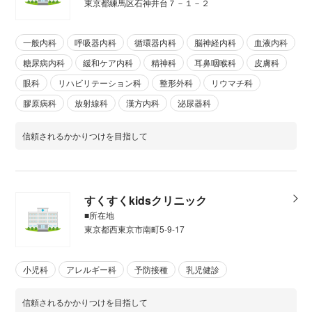
東京都練馬区石神井台７－１－２
一般内科
呼吸器内科
循環器内科
脳神経内科
血液内科
糖尿病内科
緩和ケア内科
精神科
耳鼻咽喉科
皮膚科
眼科
リハビリテーション科
整形外科
リウマチ科
膠原病科
放射線科
漢方内科
泌尿器科
信頼されるかかりつけを目指して
すくすくkidsクリニック
■所在地
東京都西東京市南町5-9-17
小児科
アレルギー科
予防接種
乳児健診
信頼されるかかりつけを目指して