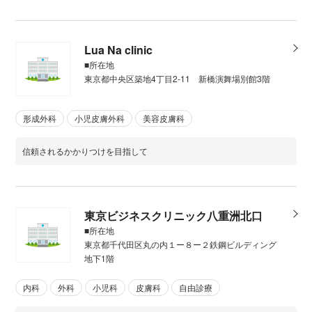
Lua Na clinic
■所在地
東京都中央区築地4丁目2-11 新橋演舞場別館3階
形成外科
小児皮膚外科
美容皮膚科
信頼されるかかりつけを目指して
東京ビジネスクリニック八重洲北口
■所在地
東京都千代田区丸の内１ー８ー２鉄鋼ビルディング
地下1階
内科
外科
小児科
皮膚科
自由診療