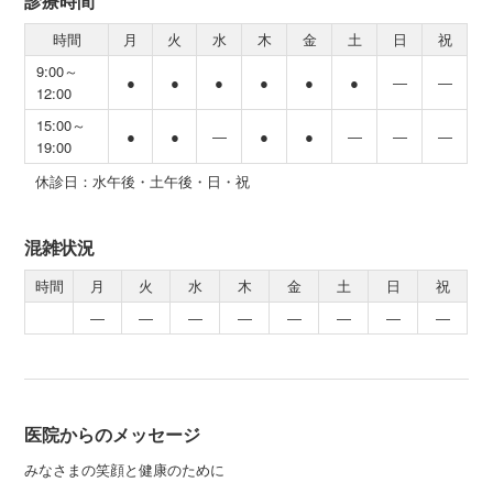
診療時間
時間
月
火
水
木
金
土
日
祝
9:00～
●
●
●
●
●
●
―
―
12:00
15:00～
●
●
―
●
●
―
―
―
19:00
休診日：水午後・土午後・日・祝
混雑状況
時間
月
火
水
木
金
土
日
祝
―
―
―
―
―
―
―
―
医院からのメッセージ
みなさまの笑顔と健康のために