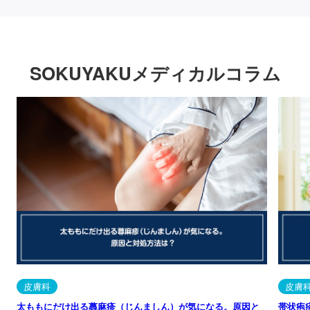
SOKUYAKUメディカルコラム
皮膚科
皮膚
太ももにだけ出る蕁麻疹（じんましん）が気になる。原因と
帯状疱