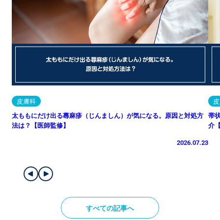
皮膚科
皮
太ももにだけ出る蕁麻疹（じんましん）が気になる。原因と対処方
帯
法は？【医師監修】
介
2026.07.23
すべての記事へ