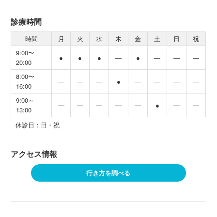
診療時間
時間
月
火
水
木
金
土
日
祝
9:00〜
●
●
●
―
●
―
―
―
20:00
8:00〜
―
―
―
●
―
―
―
―
16:00
9:00～
―
―
―
―
―
●
―
―
13:00
休診日：日・祝
アクセス情報
行き方を調べる