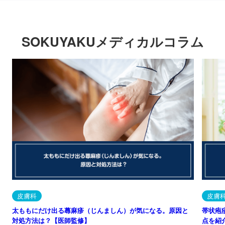
SOKUYAKUメディカルコラム
皮膚科
皮膚
太ももにだけ出る蕁麻疹（じんましん）が気になる。原因と
帯状疱
対処方法は？【医師監修】
点を紹