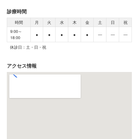
診療時間
時間
月
火
水
木
金
土
日
祝
9:00～
●
●
●
●
●
―
―
―
18:00
休診日：土・日・祝
アクセス情報