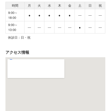
時間
月
火
水
木
金
土
日
祝
9:00～
●
●
●
●
●
―
―
―
18:00
9:00～
―
―
―
―
―
●
―
―
13:00
休診日：日・祝
アクセス情報