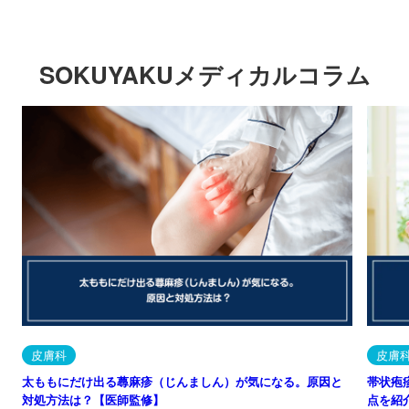
SOKUYAKUメディカルコラム
皮膚科
皮膚
太ももにだけ出る蕁麻疹（じんましん）が気になる。原因と
帯状疱
対処方法は？【医師監修】
点を紹