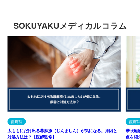
SOKUYAKUメディカルコラム
皮膚科
皮膚
太ももにだけ出る蕁麻疹（じんましん）が気になる。原因と
帯状疱
対処方法は？【医師監修】
点を紹