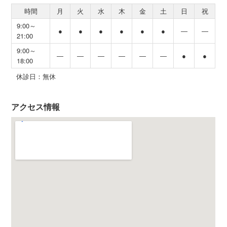
時間
月
火
水
木
金
土
日
祝
9:00～
●
●
●
●
●
●
―
―
21:00
9:00～
―
―
―
―
―
―
●
●
18:00
休診日：無休
アクセス情報