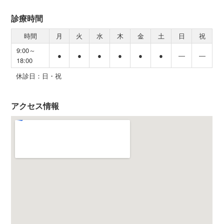
診療時間
時間
月
火
水
木
金
土
日
祝
9:00～
●
●
●
●
●
●
―
―
18:00
休診日：日・祝
アクセス情報