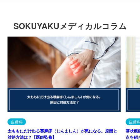
SOKUYAKUメディカルコラム
皮膚科
皮膚
太ももにだけ出る蕁麻疹（じんましん）が気になる。原因と
帯状疱
対処方法は？【医師監修】
点を紹