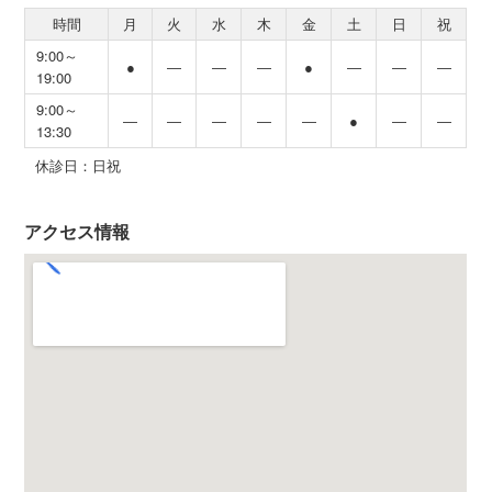
時間
月
火
水
木
金
土
日
祝
9:00～
●
―
―
―
●
―
―
―
19:00
9:00～
―
―
―
―
―
●
―
―
13:30
休診日：日祝
アクセス情報