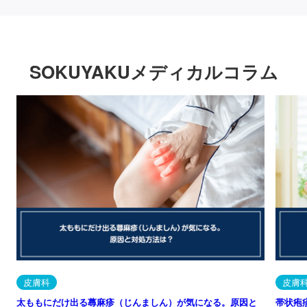
SOKUYAKUメディカルコラム
皮膚科
皮膚
太ももにだけ出る蕁麻疹（じんましん）が気になる。原因と
帯状疱