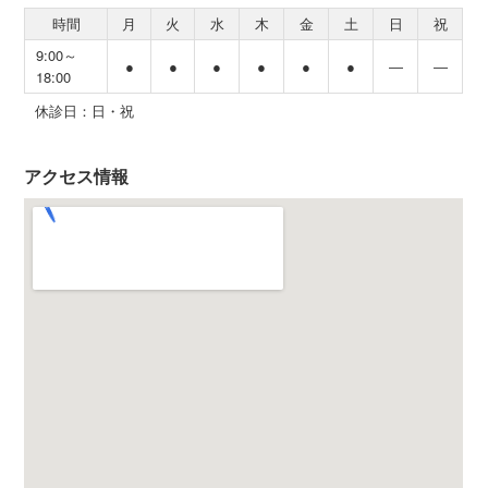
時間
月
火
水
木
金
土
日
祝
9:00～
●
●
●
●
●
●
―
―
18:00
休診日：日・祝
アクセス情報