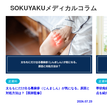
SOKUYAKUメディカルコラム
皮膚科
皮膚
太ももにだけ出る蕁麻疹（じんましん）が気になる。原因と
帯状疱
対処方法は？【医師監修】
点を紹
2026.07.23