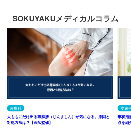
SOKUYAKUメディカルコラム
皮膚科
皮膚
太ももにだけ出る蕁麻疹（じんましん）が気になる。原因と
帯状疱
対処方法は？【医師監修】
点を紹