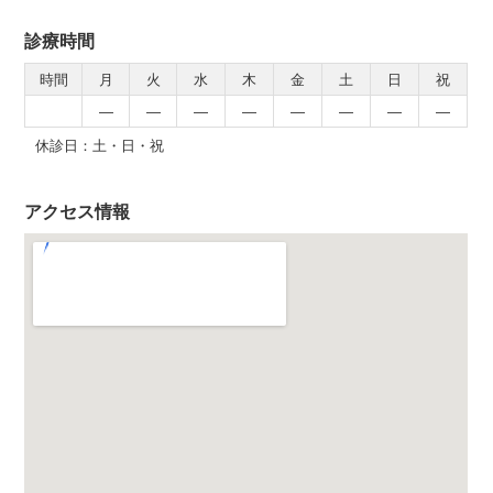
診療時間
時間
月
火
水
木
金
土
日
祝
―
―
―
―
―
―
―
―
休診日：土・日・祝
アクセス情報