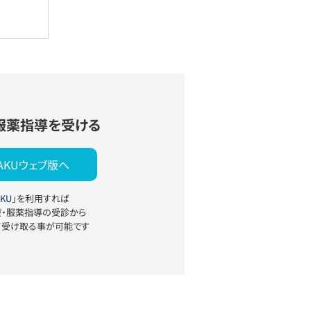
服薬指導を受ける
YAKUウェブ版へ
KU」
を利用すれば
療・服薬指導の受診から
て受け取る事が可能です