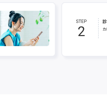
診
STEP
2
カ