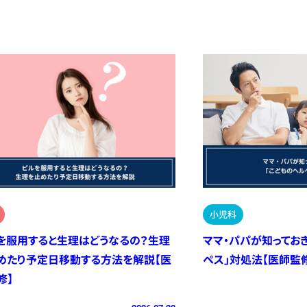
小児科
を服用すると生理はどうなるの？生理
ママ・パパが知ってお
めたり予定日移動する方法を解説【医
ペス」対処法【医師監
修】