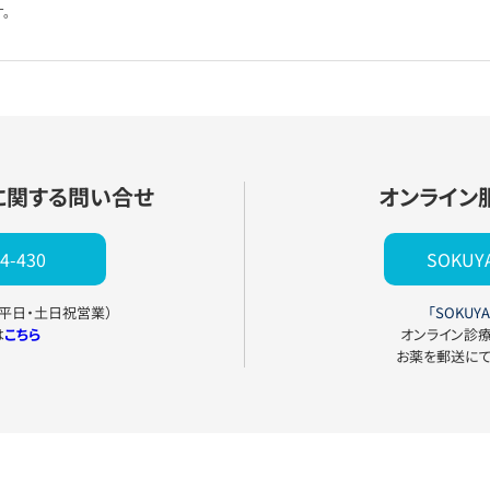
。
に関する問い合せ
オンライン
4-430
SOKU
0（平日・土日祝営業）
「SOKUYA
は
こちら
オンライン診
お薬を郵送に