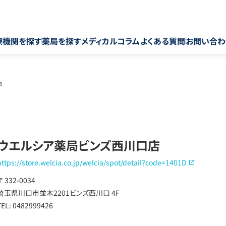
療機関を探す
薬局を探す
メディカルコラム
よくある質問
お問い合わ
店
ウエルシア薬局ビンズ西川口店
https://store.welcia.co.jp/welcia/spot/detail?code=1401D
〒 332-0034
埼玉県川口市並木2201ビンズ西川口 4F
TEL: 0482999426