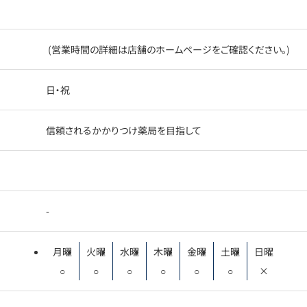
(営業時間の詳細は店舗のホームページをご確認ください。)
日・祝
信頼されるかかりつけ薬局を目指して
-
月曜
火曜
水曜
木曜
金曜
土曜
日曜
○
○
○
○
○
○
×