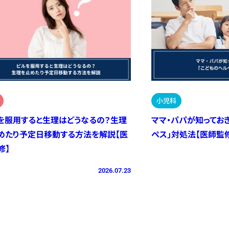
小児科
を服用すると生理はどうなるの？生理
ママ・パパが知ってお
めたり予定日移動する方法を解説【医
ペス」対処法【医師監
修】
2026.07.23