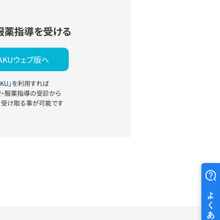
服薬指導を受ける
YAKUウェブ版へ
KU」
を利用すれば
療・服薬指導の受診から
て受け取る事が可能です