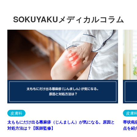
SOKUYAKUメディカルコラム
皮膚科
皮膚
太ももにだけ出る蕁麻疹（じんましん）が気になる。原因と
帯状疱
対処方法は？【医師監修】
点を紹