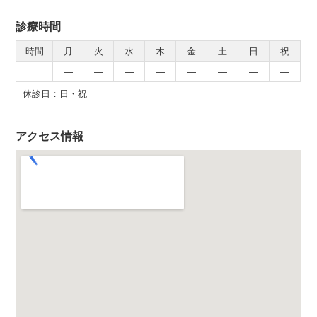
診療時間
時間
月
火
水
木
金
土
日
祝
―
―
―
―
―
―
―
―
休診日：日・祝
アクセス情報