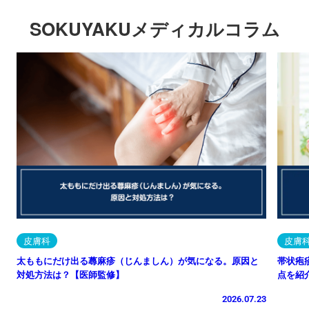
SOKUYAKUメディカルコラム
皮膚科
皮膚
太ももにだけ出る蕁麻疹（じんましん）が気になる。原因と
帯状疱
対処方法は？【医師監修】
点を紹
2026.07.23