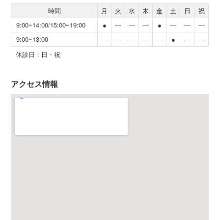
時間
月
火
水
木
金
土
日
祝
9:00~14:00/15:00~19:00
●
―
―
―
●
―
―
―
9:00~13:00
―
―
―
―
―
●
―
―
休診日：日・祝
アクセス情報