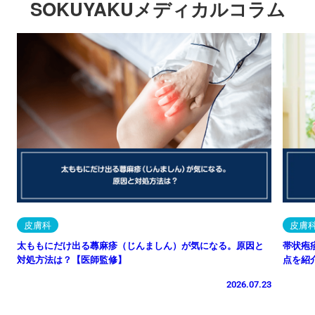
SOKUYAKUメディカルコラム
皮膚科
皮膚
太ももにだけ出る蕁麻疹（じんましん）が気になる。原因と
帯状疱
対処方法は？【医師監修】
点を紹
2026.07.23