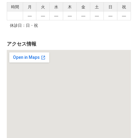
時間
月
火
水
木
金
土
日
祝
―
―
―
―
―
―
―
―
休診日：日・祝
アクセス情報