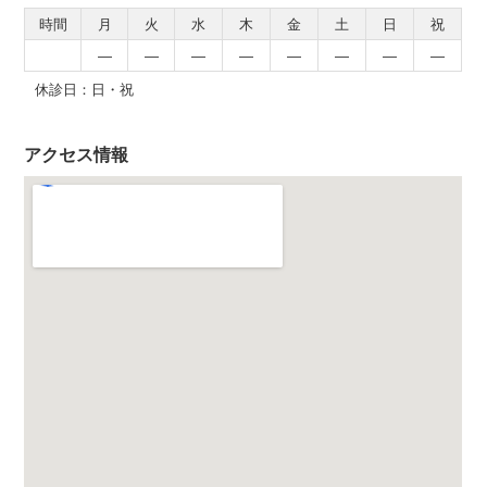
時間
月
火
水
木
金
土
日
祝
―
―
―
―
―
―
―
―
休診日：日・祝
アクセス情報