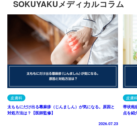
SOKUYAKUメディカルコラム
皮膚科
皮膚
太ももにだけ出る蕁麻疹（じんましん）が気になる。原因と
帯状疱
対処方法は？【医師監修】
点を紹
2026.07.23