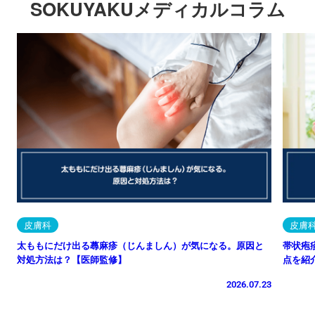
SOKUYAKUメディカルコラム
皮膚科
皮膚
太ももにだけ出る蕁麻疹（じんましん）が気になる。原因と
帯状疱
対処方法は？【医師監修】
点を紹
2026.07.23