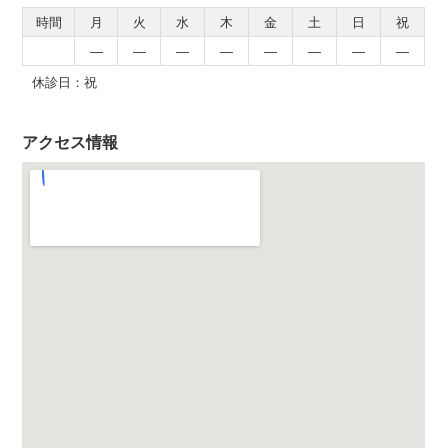
時間
月
火
水
木
金
土
日
祝
―
―
―
―
―
―
―
―
休診日：祝
アクセス情報