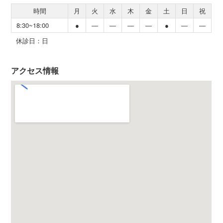
時間
月
火
水
木
金
土
日
祝
8:30~18:00
●
―
―
―
―
●
―
―
休診日：日
アクセス情報