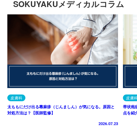
SOKUYAKUメディカルコラム
皮膚科
皮膚
太ももにだけ出る蕁麻疹（じんましん）が気になる。原因と
帯状疱
対処方法は？【医師監修】
点を紹
2026.07.23