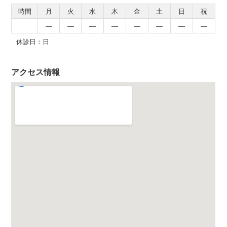
時間
月
火
水
木
金
土
日
祝
―
―
―
―
―
―
―
―
休診日：日
アクセス情報