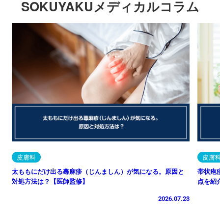
SOKUYAKUメディカルコラム
皮膚科
皮膚
太ももにだけ出る蕁麻疹（じんましん）が気になる。原因と
帯状疱
対処方法は？【医師監修】
点を紹
2026.07.23