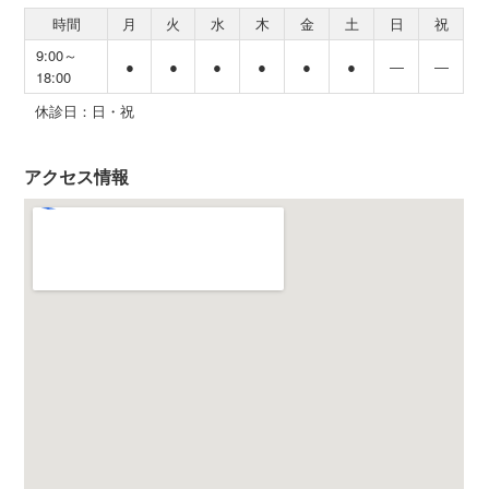
時間
月
火
水
木
金
土
日
祝
9:00～
●
●
●
●
●
●
―
―
18:00
休診日：日・祝
アクセス情報