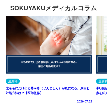
SOKUYAKUメディカルコラム
皮膚科
皮膚
太ももにだけ出る蕁麻疹（じんましん）が気になる。原因と
帯状疱
対処方法は？【医師監修】
点を紹
2026.07.23