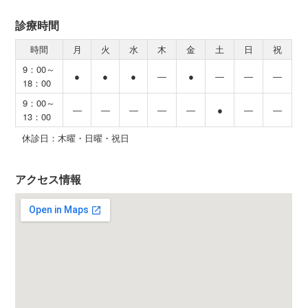
診療時間
時間
月
火
水
木
金
土
日
祝
9：00～
●
●
●
―
●
―
―
―
18：00
9：00～
―
―
―
―
―
●
―
―
13：00
休診日：木曜・日曜・祝日
アクセス情報