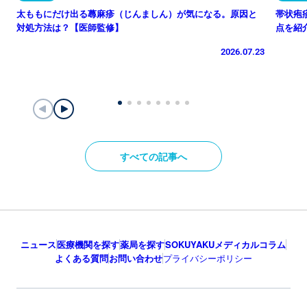
太ももにだけ出る蕁麻疹（じんましん）が気になる。原因と
帯状疱
対処方法は？【医師監修】
点を紹
2026.07.23
すべての記事へ
ニュース
医療機関を探す
薬局を探す
SOKUYAKUメディカルコラム
よくある質問
お問い合わせ
プライバシーポリシー