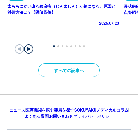
太ももにだけ出る蕁麻疹（じんましん）が気になる。原因と
帯状疱
対処方法は？【医師監修】
点を紹
2026.07.23
すべての記事へ
ニュース
医療機関を探す
薬局を探す
SOKUYAKUメディカルコラム
よくある質問
お問い合わせ
プライバシーポリシー