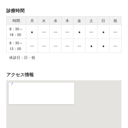
診療時間
時間
月
火
水
木
金
土
日
祝
8：30～
●
―
―
―
●
―
●
―
18：00
8：30～
―
―
―
―
―
●
●
―
13：00
休診日：日・祝
アクセス情報