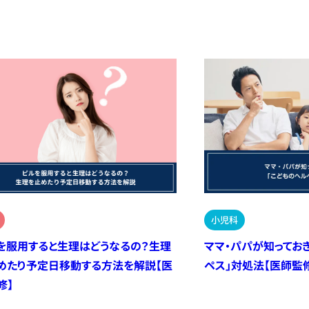
小児科
を服用すると生理はどうなるの？生理
ママ・パパが知ってお
めたり予定日移動する方法を解説【医
ペス」対処法【医師監
修】