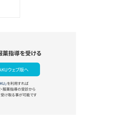
服薬指導を受ける
YAKUウェブ版へ
KU」
を利用すれば
療・服薬指導の受診から
て受け取る事が可能です