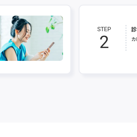
診
STEP
2
カ