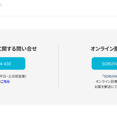
。
に関する問い合せ
オンライン
4-430
SOKU
0（平日・土日祝営業）
「SOKUYA
は
こちら
オンライン診
お薬を郵送に