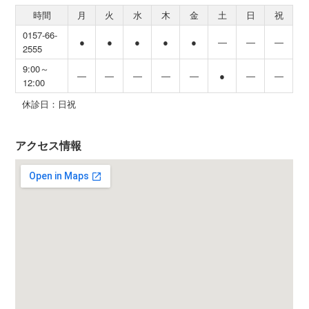
時間
月
火
水
木
金
土
日
祝
0157-66-
●
●
●
●
●
―
―
―
2555
9:00～
―
―
―
―
―
●
―
―
12:00
休診日：日祝
アクセス情報