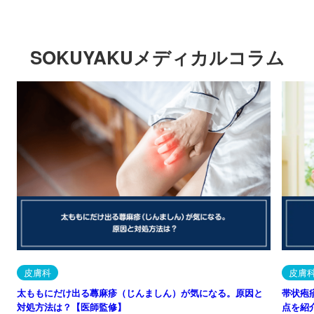
SOKUYAKUメディカルコラム
皮膚科
皮膚
太ももにだけ出る蕁麻疹（じんましん）が気になる。原因と
帯状疱
対処方法は？【医師監修】
点を紹