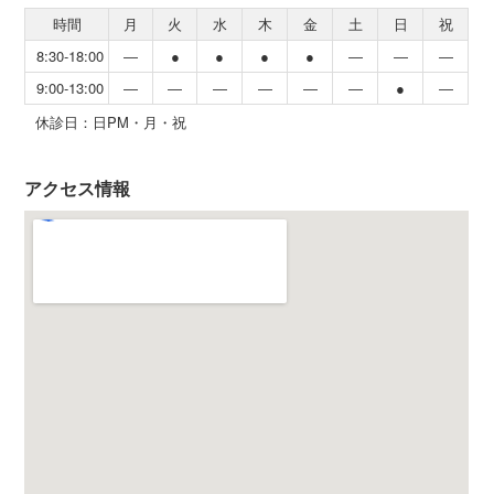
時間
月
火
水
木
金
土
日
祝
8:30-18:00
―
●
●
●
●
―
―
―
9:00-13:00
―
―
―
―
―
―
●
―
休診日：日PM・月・祝
アクセス情報