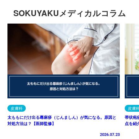
SOKUYAKUメディカルコラム
皮膚科
皮膚
太ももにだけ出る蕁麻疹（じんましん）が気になる。原因と
帯状疱
対処方法は？【医師監修】
点を紹
2026.07.23