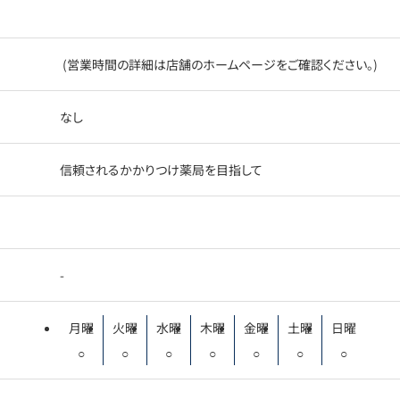
(営業時間の詳細は店舗のホームページをご確認ください。)
なし
信頼されるかかりつけ薬局を目指して
-
月曜
火曜
水曜
木曜
金曜
土曜
日曜
○
○
○
○
○
○
○