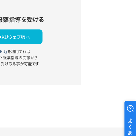
服薬指導を受ける
YAKUウェブ版へ
KU」
を利用すれば
療・服薬指導の受診から
て受け取る事が可能です