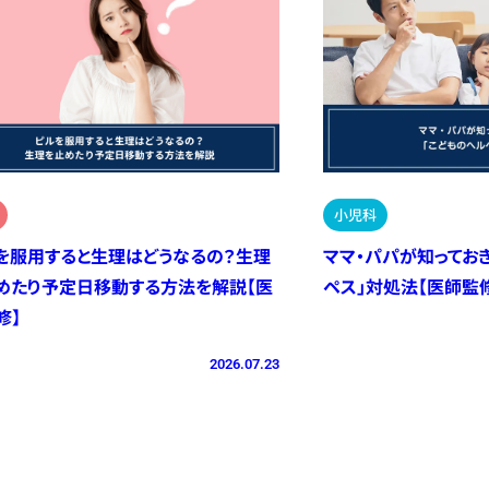
小児科
を服用すると生理はどうなるの？生理
ママ・パパが知ってお
めたり予定日移動する方法を解説【医
ペス」対処法【医師監
修】
2026.07.23