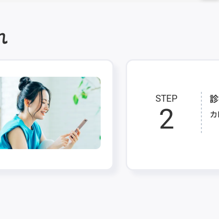
れ
診
STEP
2
カ