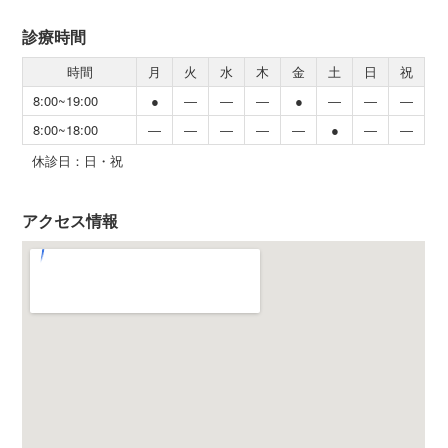
診療時間
時間
月
火
水
木
金
土
日
祝
8:00~19:00
●
―
―
―
●
―
―
―
8:00~18:00
―
―
―
―
―
●
―
―
休診日：日・祝
アクセス情報