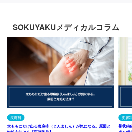
SOKUYAKUメディカルコラム
皮膚科
皮膚
太ももにだけ出る蕁麻疹（じんましん）が気になる。原因と
帯状疱
対処方法は？【医師監修】
点を紹