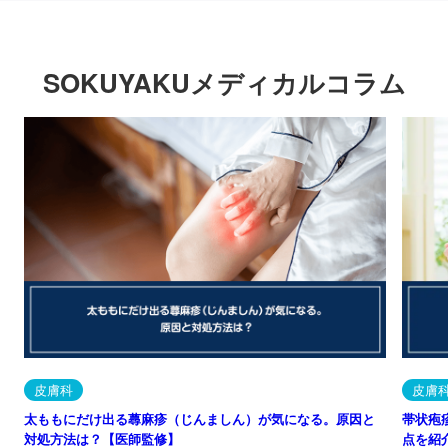
SOKUYAKUメディカルコラム
皮膚科
皮膚
太ももにだけ出る蕁麻疹（じんましん）が気になる。原因と
帯状疱
対処方法は？【医師監修】
点を紹