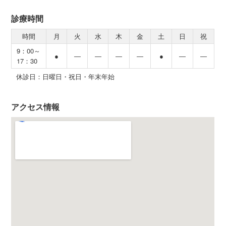
診療時間
時間
月
火
水
木
金
土
日
祝
9：00～
●
―
―
―
―
●
―
―
17：30
休診日：日曜日・祝日・年末年始
アクセス情報