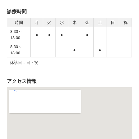
診療時間
時間
月
火
水
木
金
土
日
祝
8:30～
●
●
●
―
●
―
―
―
18:00
8:30～
―
―
―
●
―
●
―
―
13:00
休診日：日・祝
アクセス情報