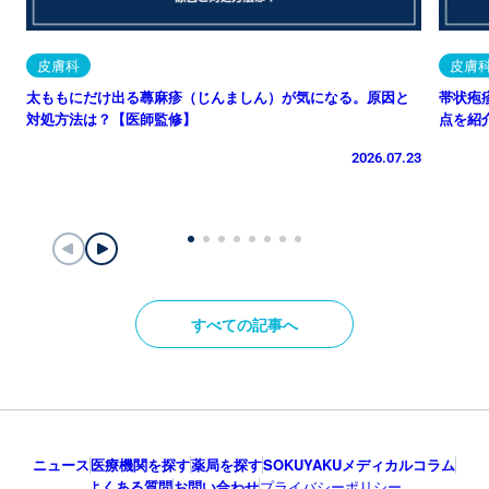
皮膚科
皮膚
太ももにだけ出る蕁麻疹（じんましん）が気になる。原因と
帯状疱
対処方法は？【医師監修】
点を紹
2026.07.23
すべての記事へ
ニュース
医療機関を探す
薬局を探す
SOKUYAKUメディカルコラム
よくある質問
お問い合わせ
プライバシーポリシー