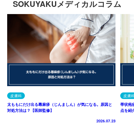
SOKUYAKUメディカルコラム
皮膚科
皮膚
太ももにだけ出る蕁麻疹（じんましん）が気になる。原因と
帯状疱
対処方法は？【医師監修】
点を紹
2026.07.23