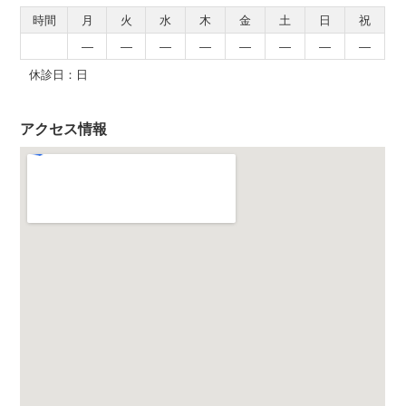
時間
月
火
水
木
金
土
日
祝
―
―
―
―
―
―
―
―
休診日：日
アクセス情報