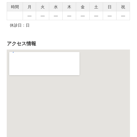
時間
月
火
水
木
金
土
日
祝
―
―
―
―
―
―
―
―
休診日：日
アクセス情報