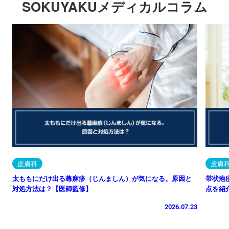
SOKUYAKUメディカルコラム
皮膚科
皮膚
太ももにだけ出る蕁麻疹（じんましん）が気になる。原因と
帯状疱
対処方法は？【医師監修】
点を紹
2026.07.23