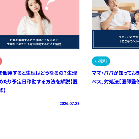
小児科
を服用すると生理はどうなるの？生理
ママ・パパが知ってお
めたり予定日移動する方法を解説【医
ペス」対処法【医師監
修】
2026.07.23