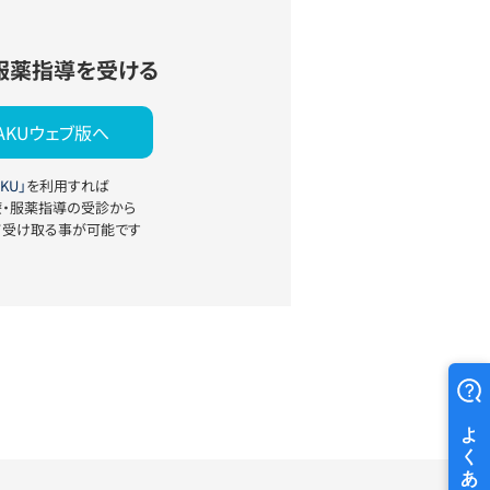
服薬指導を受ける
YAKUウェブ版へ
KU」
を利用すれば
療・服薬指導の受診から
て受け取る事が可能です