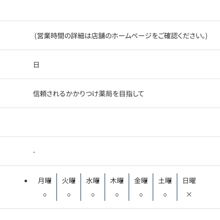
(営業時間の詳細は店舗のホームページをご確認ください。)
日
信頼されるかかりつけ薬局を目指して
-
月曜
火曜
水曜
木曜
金曜
土曜
日曜
○
○
○
○
○
○
×