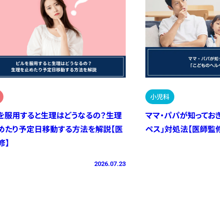
小児科
を服用すると生理はどうなるの？生理
ママ・パパが知ってお
めたり予定日移動する方法を解説【医
ペス」対処法【医師監
修】
2026.07.23