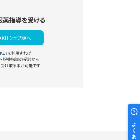
服薬指導を受ける
YAKUウェブ版へ
KU」
を利用すれば
療・服薬指導の受診から
て受け取る事が可能です