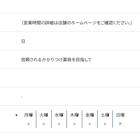
(営業時間の詳細は店舗のホームページをご確認ください。)
日
信頼されるかかりつけ薬局を目指して
-
月曜
火曜
水曜
木曜
金曜
土曜
日曜
○
○
○
○
○
○
×