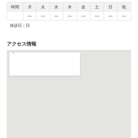
時間
月
火
水
木
金
土
日
祝
―
―
―
―
―
―
―
―
休診日：日
アクセス情報