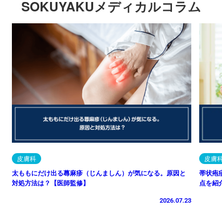
SOKUYAKUメディカルコラム
皮膚科
皮膚
太ももにだけ出る蕁麻疹（じんましん）が気になる。原因と
帯状疱
対処方法は？【医師監修】
点を紹
2026.07.23