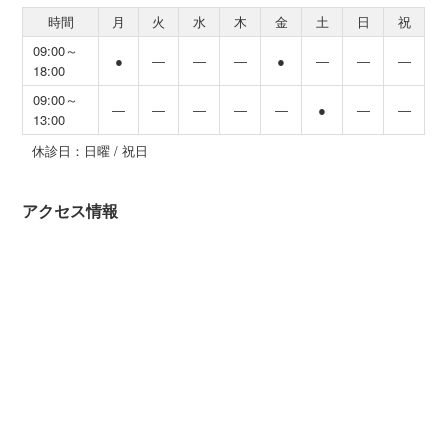
時間
月
火
水
木
金
土
日
祝
09:00～
●
―
―
―
●
―
―
―
18:00
09:00～
―
―
―
―
―
●
―
―
13:00
休診日：日曜 / 祝日
アクセス情報