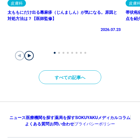
皮膚科
皮膚
太ももにだけ出る蕁麻疹（じんましん）が気になる。原因と
帯状疱
対処方法は？【医師監修】
点を紹
2026.07.23
すべての記事へ
ニュース
医療機関を探す
薬局を探す
SOKUYAKUメディカルコラム
よくある質問
お問い合わせ
プライバシーポリシー