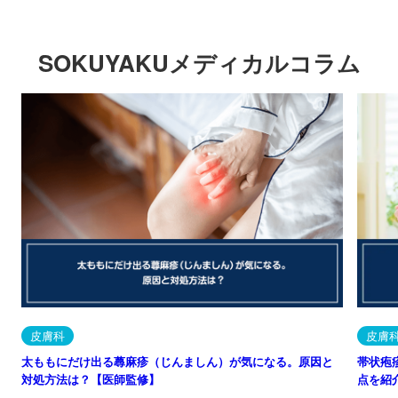
SOKUYAKUメディカルコラム
皮膚科
皮膚
太ももにだけ出る蕁麻疹（じんましん）が気になる。原因と
帯状疱
対処方法は？【医師監修】
点を紹