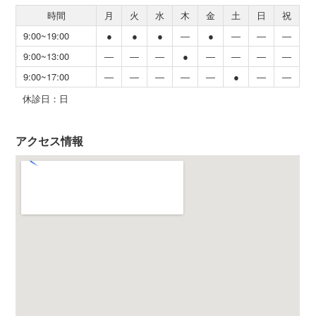
時間
月
火
水
木
金
土
日
祝
9:00~19:00
●
●
●
―
●
―
―
―
9:00~13:00
―
―
―
●
―
―
―
―
9:00~17:00
―
―
―
―
―
●
―
―
休診日：日
アクセス情報